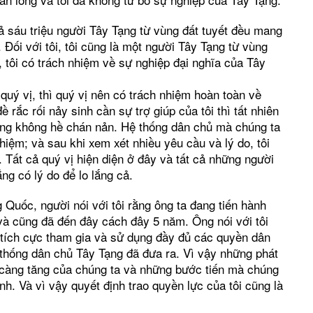
cả sáu triệu người Tây Tạng từ vùng đất tuyết đều mang
Đối với tôi, tôi cũng là một người Tây Tạng từ vùng
 tôi có trách nhiệm về sự nghiệp đại nghĩa của Tây
quý vị, thì quý vị nên có trách nhiệm hoàn toàn về
rắc rối nảy sinh cần sự trợ giúp của tôi thì tất nhiên
 cũng không hề chán nản. Hệ thống dân chủ mà chúng ta
hiệm; và sau khi xem xét nhiều yêu cầu và lý do, tôi
 Tất cả quý vị hiện diện ở đây và tất cả những người
g có lý do để lo lắng cả.
 Quốc, người nói với tôi rằng ông ta đang tiến hành
và cũng đã đến đây cách đây 5 năm. Ông nói với tôi
t tích cực tham gia và sử dụng đầy đủ các quyền dân
thống dân chủ Tây Tạng đã đưa ra. Vì vậy những phát
y càng tăng của chúng ta và những bước tiến mà chúng
ình. Và vì vậy quyết định trao quyền lực của tôi cũng là