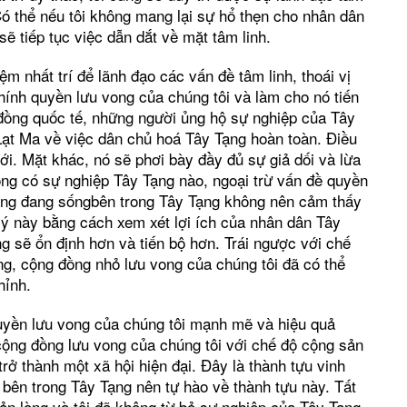
 Có thể nếu tôi không mang lại sự hổ thẹn cho nhân dân
 sẽ tiếp tục việc dẫn dắt về mặt tâm linh.
m nhất trí để lãnh đạo các vấn đề tâm linh, thoái vị
chính quyền lưu vong của chúng tôi và làm cho nó tiến
ồng quốc tế, những người ủng hộ sự nghiệp của Tây
Lạt Ma về việc dân chủ hoá Tây Tạng hoàn toàn. Điều
iới. Mặt khác, nó sẽ phơi bày đầy đủ sự giả dối và lừa
ông có sự nghiệp Tây Tạng nào, ngoại trừ vấn đề quyền
ạng đang sốngbên trong Tây Tạng không nên cảm thấy
u ý này bằng cách xem xét lợi ích của nhân dân Tây
g sẽ ổn định hơn và tiến bộ hơn. Trái ngược với chế
g, cộng đồng nhỏ lưu vong của chúng tôi đã có thể
hỉnh.
quyền lưu vong của chúng tôi mạnh mẽ và hiệu quả
ộng đồng lưu vong của chúng tôi với chế độ cộng sản
trở thành một xã hội hiện đại. Đây là thành tựu vinh
bên trong Tây Tạng nên tự hào về thành tựu này. Tất
nản lòng và tôi đã không từ bỏ sự nghiệp của Tây Tạng.