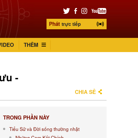
Phát
trực tiếp
VIDEO
THÊM
ưu -
CHIA SẺ
TRONG PHẦN NÀY
Tiểu Sử và Đời sống thường nhật
Những Cam Kết Chính