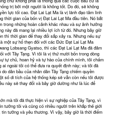
úng chứ không phải là thông qua các cuộc bầu cử là
thống trị bởi một người là không tốt. Do đó, sẽ không
ền lực tối cao. Đạt Lai Lạt Ma là vị lãnh đạo tâm linh
g thời gian của bốn vị Đạt Lai Lạt Ma đầu tiên. Nó bắt
năm trong những hoàn cảnh khác nhau và sự ảnh hưởng
g này đã mang lại nhiều lợi ích từ đó. Nhưng bây giờ
 thì thời gian để thay đổi sắp xảy ra. Nhưng nếu sự
 là một sự hổ thẹn đối với các Đức Đạt Lai Lạt Ma
awang Lobsang Gyatso, thì các Đạt Lai Lạt Ma đã đảm
ối với Tây Tạng. Vì tôi là vị thứ mười bốn trong dòng
 sự tự chủ, hoan hỷ và tự hào của chính mình, tôi chấm
i ngoài tôi có thể đưa ra quyết định này; và tôi đã
hủ do dân bầu của nhân dân Tây Tạng chiếm quyền
ột số di tích của hệ thống kép sẽ vẫn còn nếu tôi được
iều này sẽ thay đổi và bây giờ dường như là lúc để
lớn mà tôi đã thực hiện vì sự nghiệp của Tây Tạng, vì
n tưởng tôi và cũng có nhiều người trên khắp thế giới
 tin tưởng và yêu thương. Vì vậy, bây giờ là thời điểm