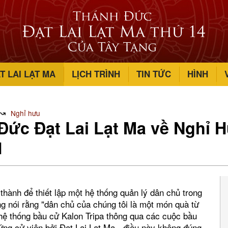
T LAI LẠT MA
LỊCH TRÌNH
TIN TỨC
HÌNH
↝
Nghỉ hưu
ức Đạt Lai Lạt Ma về Nghỉ H
1
thành để thiết lập một hệ thống quản lý dân chủ trong
 nói rằng "dân chủ của chúng tôi là một món quà từ
hệ thống bầu cử Kalon Tripa thông qua các cuộc bầu
ứng cử viên bởi Đạt Lai Lạt Ma - điều này không đúng.