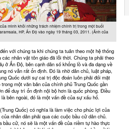
của mình khỏi những trách nhiệm chính trị trong một buổi
aramsala, HP, Ấn Độ vào ngày 19 tháng 03, 2011. (Ảnh của
đến với chúng ta khi chúng ta tuân theo một hệ thống
 các nhân vật tôn giáo đã lỗi thời. Chúng ta phải theo
 dụ ở Ấn Độ, bên cạnh dân số khổng lồ và đa dạng về
ng nó vẫn rất ổn định. Đó là nhờ dân chủ, luật pháp,
ung Quốc dưới sự cai trị độc đoán luôn phải đối mặt
p trong một văn bản của chính phủ Trung Quốc gần
 để duy trì ổn định nội bộ hơn là quốc phòng. Điều
 là bên ngoài, đó là một vấn đề của sự xấu hổ.
Trung Quốc) có nghĩa là làm việc cho phúc lợi của
g của nhân dân phải qua các cuộc bầu cử dân chủ.
 bầu cử, nó sẽ là một vấn đề của niềm tự hào thực