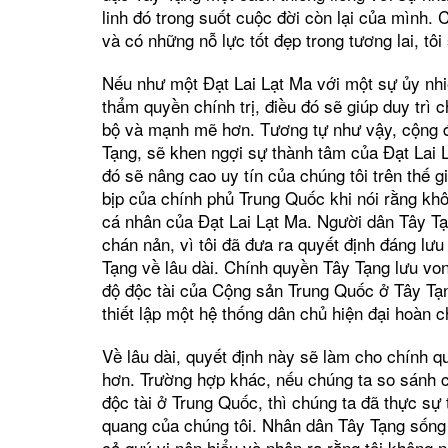
linh đó trong suốt cuộc đời còn lại của mình.
và có những nỗ lực tốt đẹp trong tương lai, tôi
Nếu như một Đạt Lai Lạt Ma với một sự ủy nhiệ
thẩm quyền chính trị, điều đó sẽ giúp duy trì 
bộ và mạnh mẽ hơn. Tương tự như vậy, cộng đ
Tạng, sẽ khen ngợi sự thành tâm của Đạt Lai 
đó sẽ nâng cao uy tín của chúng tôi trên thế g
bịp của chính phủ Trung Quốc khi nói rằng kh
cá nhân của Đạt Lai Lạt Ma. Người dân Tây T
chán nản, vì tôi đã đưa ra quyết định đáng lư
Tạng về lâu dài. Chính quyền Tây Tạng lưu von
độ độc tài của Cộng sản Trung Quốc ở Tây Tạn
thiết lập một hệ thống dân chủ hiện đại hoàn c
Về lâu dài, quyết định này sẽ làm cho chính 
hơn. Trường hợp khác, nếu chúng ta so sánh c
độc tài ở Trung Quốc, thì chúng ta đã thực sự 
quang của chúng tôi. Nhân dân Tây Tạng sống 
cả quý vị nên hiểu và nhận ra rằng tôi không 