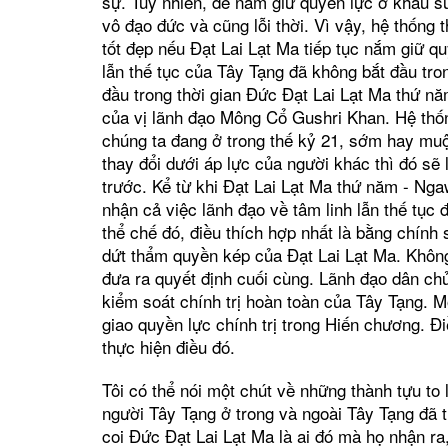
sự. Tuy nhiên, để nắm giữ quyền lực ở khẩu s
vô đạo đức và cũng lỗi thời. Vì vậy, hệ thống 
tốt đẹp nếu Đạt Lai Lạt Ma tiếp tục nắm giữ quy
lẫn thế tục của Tây Tạng đã không bắt đầu tron
đầu trong thời gian Đức Đạt Lai Lạt Ma thứ 
của vị lãnh đạo Mông Cổ Gushri Khan. Hệ thốn
chúng ta đang ở trong thế kỷ 21, sớm hay muộn
thay đổi dưới áp lực của người khác thì đó sẽ
trước. Kể từ khi Đạt Lai Lạt Ma thứ năm - Ng
nhận cả việc lãnh đạo về tâm linh lẫn thế tục đ
thể chế đó, điều thích hợp nhất là bằng chính
dứt thẩm quyền kép của Đạt Lai Lạt Ma. Không a
đưa ra quyết định cuối cùng. Lãnh đạo dân c
kiểm soát chính trị hoàn toàn của Tây Tạng. M
giao quyền lực chính trị trong Hiến chương. Đ
thực hiện điều đó.
Tôi có thể nói một chút về những thành tựu to 
người Tây Tạng ở trong và ngoài Tây Tạng đã ti
coi Đức Đạt Lai Lạt Ma là ai đó mà họ nhận ra,