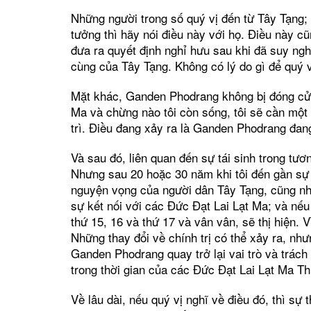
Những người trong số quý vị đến từ Tây Tạng; 
tưởng thì hãy nói điều này với họ. Điều này cũ
đưa ra quyết định nghỉ hưu sau khi đã suy nghĩ
cùng của Tây Tạng. Không có lý do gì để quý 
Mặt khác, Ganden Phodrang không bị đóng cửa
Ma và chừng nào tôi còn sống, tôi sẽ cần một
trì. Điều đang xảy ra là Ganden Phodrang đang
Và sau đó, liên quan đến sự tái sinh trong tươn
Nhưng sau 20 hoặc 30 năm khi tôi đến gần sự
nguyện vọng của người dân Tây Tạng, cũng nh
sự kết nối với các Đức Đạt Lai Lạt Ma; và nế
thứ 15, 16 và thứ 17 và vân vân, sẽ thị hiện
Những thay đổi về chính trị có thể xảy ra, nh
Ganden Phodrang quay trở lại vai trò và trách
trong thời gian của các Đức Đạt Lai Lạt Ma Thứ
Về lâu dài, nếu quý vị nghĩ về điều đó, thì sự