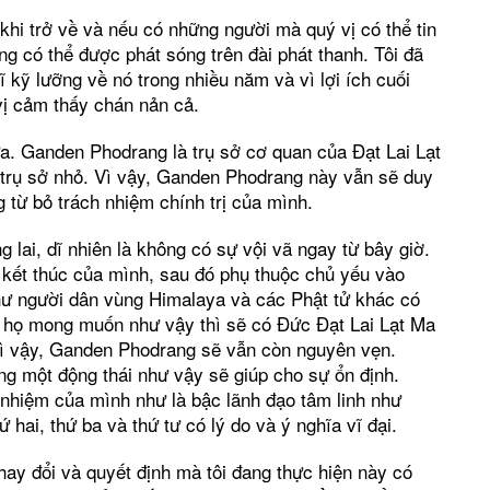
khi trở về và nếu có những người mà quý vị có thể tin
ng có thể được phát sóng trên đài phát thanh. Tôi đã
 kỹ lưỡng về nó trong nhiều năm và vì lợi ích cuối
vị cảm thấy chán nản cả.
. Ganden Phodrang là trụ sở cơ quan của Đạt Lai Lạt
 trụ sở nhỏ. Vì vậy, Ganden Phodrang này vẫn sẽ duy
 từ bỏ trách nhiệm chính trị của mình.
g lai, dĩ nhiên là không có sự vội vã ngay từ bây giờ.
 kết thúc của mình, sau đó phụ thuộc chủ yếu vào
ư người dân vùng Himalaya và các Phật tử khác có
u họ mong muốn như vậy thì sẽ có Đức Đạt Lai Lạt Ma
. Vì vậy, Ganden Phodrang sẽ vẫn còn nguyên vẹn.
ưng một động thái như vậy sẽ giúp cho sự ổn định.
 nhiệm của mình như là bậc lãnh đạo tâm linh như
 hai, thứ ba và thứ tư có lý do và ý nghĩa vĩ đại.
 thay đổi và quyết định mà tôi đang thực hiện này có