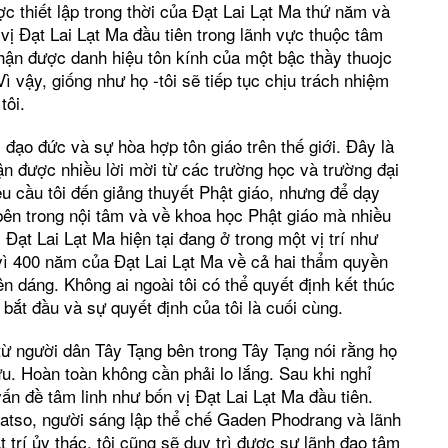
c thiết lập trong thời của Đạt Lai Lạt Ma thứ năm và
vị Đạt Lai Lạt Ma đầu tiên trong lãnh vực thuộc tâm
nhận được danh hiệu tôn kính của một bậc thầy thuojc
Vì vậy, giống như họ -tôi sẽ tiếp tục chịu trách nhiệm
tôi.
ị đạo đức và sự hòa hợp tôn giáo trên thế giới. Đây là
n được nhiều lời mời từ các trường học và trường đại
u cầu tôi đến giảng thuyết Phật giáo, nhưng để dạy
bên trong nội tâm và về khoa học Phật giáo mà nhiều
 Đạt Lai Lạt Ma hiện tại đang ở trong một vị trí như
 vì 400 năm của Đạt Lai Lạt Ma về cả hai thẩm quyền
n dáng. Không ai ngoài tôi có thể quyết định kết thúc
bắt đầu và sự quyết định của tôi là cuối cùng.
từ người dân Tây Tạng bên trong Tây Tạng nói rằng họ
hưu. Hoàn toàn không cần phải lo lắng. Sau khi nghỉ
vấn đề tâm linh như bốn vị Đạt Lai Lạt Ma đầu tiên.
atso, người sáng lập thể chế Gaden Phodrang và lãnh
 trí ủy thác, tôi cũng sẽ duy trì được sự lãnh đạo tâm