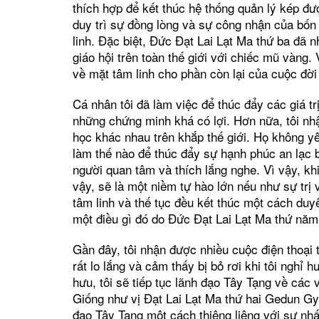
thích hợp để kết thúc hệ thống quản lý kép đượ
duy trì sự đồng lòng và sự công nhận của bốn 
linh. Đặc biệt, Đức Đạt Lai Lạt Ma thứ ba đã 
giáo hội trên toàn thế giới với chiếc mũ vàng. 
về mặt tâm linh cho phần còn lại của cuộc đời 
Cá nhân tôi đã làm việc để thúc đẩy các giá tr
những chứng minh khá có lợi. Hơn nữa, tôi nhậ
học khác nhau trên khắp thế giới. Họ không yê
làm thế nào để thúc đẩy sự hạnh phúc an lạc 
người quan tâm và thích lắng nghe. Vì vậy, khi
vậy, sẽ là một niềm tự hào lớn nếu như sự trị
tâm linh và thế tục đều kết thúc một cách duyê
một điều gì đó do Đức Đạt Lai Lạt Ma thứ năm 
Gần đây, tôi nhận được nhiều cuộc điện thoại 
rất lo lắng và cảm thấy bị bỏ rơi khi tôi nghỉ 
hưu, tôi sẽ tiếp tục lãnh đạo Tây Tạng về các 
Giống như vị Đạt Lai Lạt Ma thứ hai Gedun Gy
đạo Tây Tạng một cách thiêng liêng với sự nhất