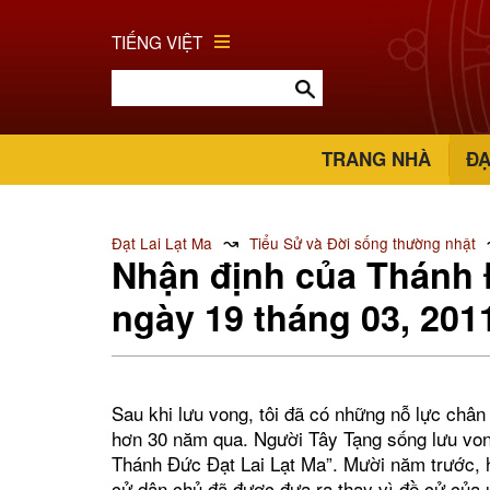
TIẾNG VIỆT
TRANG NHÀ
ĐẠ
↝
Đạt Lai Lạt Ma
Tiểu Sử và Đời sống thường nhật
Nhận định của Thánh Đ
ngày 19 tháng 03, 201
Sau khi lưu vong, tôi đã có những nỗ lực chân 
hơn 30 năm qua. Người Tây Tạng sống lưu vong
Thánh Đức Đạt Lai Lạt Ma”. Mười năm trước, 
cử dân chủ đã được đưa ra thay vì đề cử của 