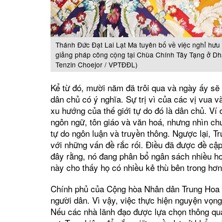
Thánh Đức Đạt Lai Lạt Ma tuyên bố về việc nghỉ hưu 
giảng pháp công cộng tại Chùa Chính Tây Tạng ở Dh
Tenzin Choejor / VPTĐĐL)
Kể từ đó, mười năm đã trôi qua và ngày ấy sẽ 
dân chủ có ý nghĩa. Sự trị vì của các vị vua và
xu hướng của thế giới tự do đó là dân chủ. Ví
ngôn ngữ, tôn giáo và văn hoá, nhưng nhìn chu
tự do ngôn luận và truyền thông. Ngược lại, Tr
với những vấn đề rắc rối. Điều đã được đề cậ
đây rằng, nó đang phân bổ ngân sách nhiều hơn
này cho thấy họ có nhiều kẻ thù bên trong hơn
Chính phủ của Cộng hòa Nhân dân Trung Hoa (
người dân. Vì vậy, việc thực hiện nguyện vọn
Nếu các nhà lãnh đạo được lựa chọn thông qua