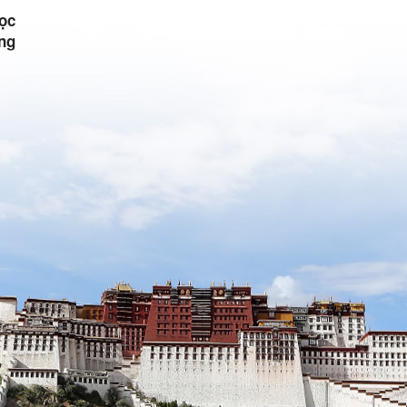
học
ng