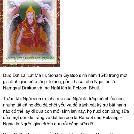
Đức Đạt Lai Lạt Ma III, Sonam Gyatso sinh năm 1543 trong một
gia đình giàu có ở làng Tolung, gần Lhasa, cha Ngài tên là
Namgyal Drakpa và mẹ Ngài tên là Pelzom Bhuti.
Trước khi Ngài sinh ra, cha mẹ của Ngài đã từng có nhiều con,
nhưng tất cả họ đều đã chết yểu và để tránh bất kỳ sự bất hạnh
nào có thể lấy đi đứa con mới sinh lần này, họ nuôi con bằng sữa
của một con dê trắng và đặt tên con là Ranu Sicho Pelzang –
Nghĩa là Người giàu được cứu rỗi bằng sữa dê.