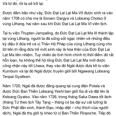
Và từ đó, rồi ta sẽ trở lại.
Được đảm bảo như vậy, Đức Đạt Lai Lạt Ma VII được sinh ra vào
năm 1708 có cha mẹ là Sonam Dargya và Lobsang Chotso ở
vùng Lithang, hai năm sau khi Đức Đạt Lai Lạt Ma VI viên tịch.
Tại tu viện Thupten Jampaling, do Đức Đạt Lai Lạt Ma III thành lập
tại vùng Lithang, người ta đã sửng sốt ngạc nhiên về những điều
kỳ diệu ở đứa trẻ và vị Thần Hộ Pháp của vùng Lithang cũng cho
lời tiên tri rằng đứa trẻ mới sinh này là hóa thân của Đức Đạt Lai
Lạt Ma tiền nhiệm. Tuy nhiên do tình hình chính trị thời điểm đó rất
hỗn loạn, họ không thể hộ tống Đức Đạt Lai Lạt Ma mới được
công nhận này tới Lhasa, thay vào đó Ngài được đưa tới tu viện
Kumbum và tại đó Ngài được truyền giới bởi Ngawang Lobsang
Tenpai Gyaltsen.
Năm 1720, Ngài đã được đăng quang tại cung điện Potala và
được Đức Ban Thiền Lobsang Yeshi ban giới Sa di và đặt tên là
Kelsang Gyatso. Vào năm 1726, trong tháng Saka Dawa tốt lành
(tháng Tư theo lịch Tây Tạng – tháng có ba đại sự cát tường là
Đức Phật đản sinh, thành Đạo, nhập diệt – chú thích của người
dịch), Ngài đã thọ giới tỳ kheo từ vị Ban Thiền Rinpoche. Tiếp đó