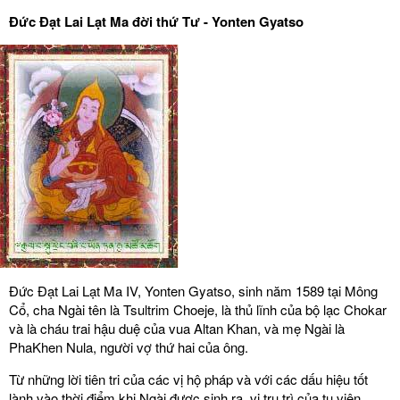
Đức Đạt Lai Lạt Ma đời thứ Tư - Yonten Gyatso
Đức Đạt Lai Lạt Ma IV, Yonten Gyatso, sinh năm 1589 tại Mông
Cổ, cha Ngài tên là Tsultrim Choeje, là thủ lĩnh của bộ lạc Chokar
và là cháu trai hậu duệ của vua Altan Khan, và mẹ Ngài là
PhaKhen Nula, người vợ thứ hai của ông.
Từ những lời tiên tri của các vị hộ pháp và với các dấu hiệu tốt
lành vào thời điểm khi Ngài được sinh ra, vị trụ trì của tu viện