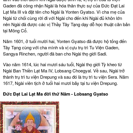
Gaden đã công nhận Ngài là hóa thân thực sự của Đức Đạt Lai
Lạt Ma III và đặt tên cho Ngài là Yonten Gyatso. Vì cha mẹ của
Ngài từ chối cùng rời đi với Ngài cho đến khi Ngài đủ khôn lớn
nên Ngài đã được các vị Thầy Tây Tạng dạy dỗ học thuật căn bản
tại Mông Cổ.
Năm 1601, ở tuổi mười hai, Yonten Gyatso đã được hộ tống đến
Tây Tạng cùng với cha mình và vị cựu trụ trì Tu Viện Gaden,
Sangya Rinchen, người đã ban cho Ngài thọ giới Sadi.
Vào năm 1614, lúc hai mươi sáu tuổi, Ngài thọ giới Tỳ kheo từ
Ngài Ban Thiền Lạt Ma IV, Lobsang Choegyal. Về sau, Ngài trở
thành trụ trì tu viện Drepung và sau đó là trụ trì tu viện Sera. Năm
1617, Ngài viên tịch ở tuổi hai mươi bảy tại tu viện Drepung.
Đức Đạt Lai Lạt Ma đời thứ Năm - Lobsang Gyatso