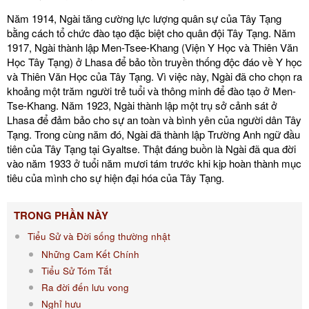
Năm 1914, Ngài tăng cường lực lượng quân sự của Tây Tạng
bằng cách tổ chức đào tạo đặc biệt cho quân đội Tây Tạng. Năm
1917, Ngài thành lập Men-Tsee-Khang (Viện Y Học và Thiên Văn
Học Tây Tạng) ở Lhasa để bảo tồn truyền thống độc đáo về Y học
và Thiên Văn Học của Tây Tạng. Vì việc này, Ngài đã cho chọn ra
khoảng một trăm người trẻ tuổi và thông minh để đào tạo ở Men-
Tse-Khang. Năm 1923, Ngài thành lập một trụ sở cảnh sát ở
Lhasa để đảm bảo cho sự an toàn và bình yên của người dân Tây
Tạng. Trong cùng năm đó, Ngài đã thành lập Trường Anh ngữ đầu
tiên của Tây Tạng tại Gyaltse. Thật đáng buồn là Ngài đã qua đời
vào năm 1933 ở tuổi năm mươi tám trước khi kịp hoàn thành mục
tiêu của mình cho sự hiện đại hóa của Tây Tạng.
TRONG PHẦN NÀY
Tiểu Sử và Đời sống thường nhật
Những Cam Kết Chính
Tiểu Sử Tóm Tắt
Ra đời đến lưu vong
Nghỉ hưu