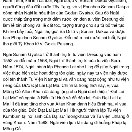
Năm 1546, khi lên ba tuổi, Ngài được vị Sonam Dakpa Gyaltsen,
người đứng đầu đất nước Tây Tạng, và vị Panchen Sonam Dakpa
công nhận Ngài là hóa thân của Gedun Gyatso. Sau đó Ngài
được tháp tùng trong một đám rước lớn đến tu viện Drepung để
làm lễ tấn phong và lễ cắt tóc, tượng trưng cho sự từ bỏ thế tục.
Khi lên bảy tuổi, Ngài thọ giới Sa Di từ vị Sonam Dakpa và được
ban Pháp danh Sonam Gyatso. Đến năm hai mươi hai tuổi, Ngài
thọ giới Tỳ Kheo từ vị Gelek Palsang.
Ngài Sonam Gyatso trở thành trụ trì tu viện Drepung vào năm
1552 và đến năm 1558, Ngài trở thành trụ trì của tu viện Sera.
Năm 1574, Ngài thành lập Phende Lekshe Ling để giúp Ngài trong
việc thực hiện các hoạt động tôn giáo, ngày nay tu viện này được
đổi tên thành Tu Viện Namgyal và vẫn đang hoạt động như tu viện
riêng của Đức Đạt Lai Lạt Ma. Chính là trong thời này, vị vua
Mông Cổ Altan Khan đã dâng tặng cho Ngài danh hiệu “ Đạt Lai
Lạt Ma” có nghĩa là Biển Trí Huệ và để đáp lại, Đức Đạt Lai Lạt
Ma III đã trao tặng cho vua Altan Khan danh hiệu Brahma, vị vua
của tôn giáo. Đức Đạt Lai Lạt Ma III là người thành lập Tu viện
Kumbum tại nơi sinh của Đại sư Tsongkhapa và Tu viện Lithang ở
vùng Kham. Năm 1588, Ngài viên tịch khi đang đi hoằng Pháp tại
Mông Cổ.