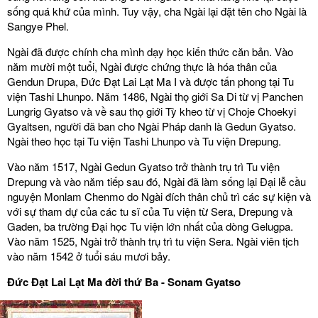
sống quá khứ của mình. Tuy vậy, cha Ngài lại đặt tên cho Ngài là
Sangye Phel.
Ngài đã được chính cha mình dạy học kiến thức căn bản. Vào
năm mười một tuổi, Ngài được chứng thực là hóa thân của
Gendun Drupa, Đức Đạt Lai Lạt Ma I và được tấn phong tại Tu
viện Tashi Lhunpo. Năm 1486, Ngài thọ giới Sa Di từ vị Panchen
Lungrig Gyatso và về sau thọ giới Tỳ kheo từ vị Choje Choekyi
Gyaltsen, người đã ban cho Ngài Pháp danh là Gedun Gyatso.
Ngài theo học tại Tu viện Tashi Lhunpo và Tu viện Drepung.
Vào năm 1517, Ngài Gedun Gyatso trở thành trụ trì Tu viện
Drepung và vào năm tiếp sau đó, Ngài đã làm sống lại Đại lễ cầu
nguyện Monlam Chenmo do Ngài đích thân chủ trì các sự kiện và
với sự tham dự của các tu sĩ của Tu viện từ Sera, Drepung và
Gaden, ba trường Đại học Tu viện lớn nhất của dòng Gelugpa.
Vào năm 1525, Ngài trở thành trụ trì tu viện Sera. Ngài viên tịch
vào năm 1542 ở tuổi sáu mươi bảy.
Đức Đạt Lai Lạt Ma đời thứ Ba - Sonam Gyatso