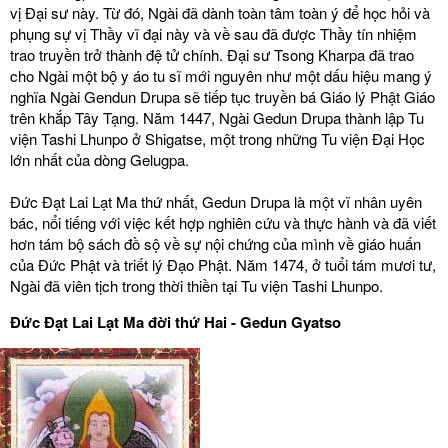
vị Đại sư này. Từ đó, Ngài đã dành toàn tâm toàn ý để học hỏi và
phụng sự vị Thầy vĩ đại này và về sau đã được Thầy tín nhiệm
trao truyền trở thành đệ tử chính. Đại sư Tsong Kharpa đã trao
cho Ngài một bộ y áo tu sĩ mới nguyên như một dấu hiệu mang ý
nghĩa Ngài Gendun Drupa sẽ tiếp tục truyền bá Giáo lý Phật Giáo
trên khắp Tây Tạng. Năm 1447, Ngài Gedun Drupa thành lập Tu
viện Tashi Lhunpo ở Shigatse, một trong những Tu viện Đại Học
lớn nhất của dòng Gelugpa.
Đức Đạt Lai Lạt Ma thứ nhất, Gedun Drupa là một vĩ nhân uyên
bác, nổi tiếng với việc kết hợp nghiên cứu và thực hành và đã viết
hơn tám bộ sách đồ sộ về sự nội chứng của mình về giáo huấn
của Đức Phật và triết lý Đạo Phật. Năm 1474, ở tuổi tám mươi tư,
Ngài đã viên tịch trong thời thiền tại Tu viện Tashi Lhunpo.
Đức Đạt Lai Lạt Ma đời thứ Hai - Gedun Gyatso