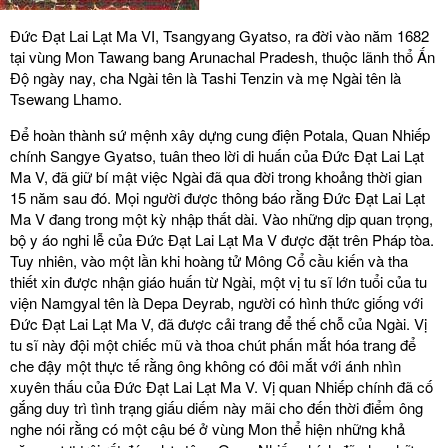
Đức Đạt Lai Lạt Ma VI, Tsangyang Gyatso, ra đời vào năm 1682
tại vùng Mon Tawang bang Arunachal Pradesh, thuộc lãnh thổ Ấn
Độ ngày nay, cha Ngài tên là Tashi Tenzin và mẹ Ngài tên là
Tsewang Lhamo.
Để hoàn thành sứ mệnh xây dựng cung điện Potala, Quan Nhiếp
chính Sangye Gyatso, tuân theo lời di huấn của Đức Đạt Lai Lạt
Ma V, đã giữ bí mật việc Ngài đã qua đời trong khoảng thời gian
15 năm sau đó. Mọi người được thông báo rằng Đức Đạt Lai Lạt
Ma V đang trong một kỳ nhập thất dài. Vào những dịp quan trọng,
bộ y áo nghi lễ của Đức Đạt Lai Lạt Ma V được đặt trên Pháp tòa.
Tuy nhiên, vào một lần khi hoàng tử Mông Cổ cầu kiến và tha
thiết xin được nhận giáo huấn từ Ngài, một vị tu sĩ lớn tuổi của tu
viện Namgyal tên là Depa Deyrab, người có hình thức giống với
Đức Đạt Lai Lạt Ma V, đã được cải trang để thế chỗ của Ngài. Vị
tu sĩ này đội một chiếc mũ và thoa chút phấn mắt hóa trang để
che đậy một thực tế rằng ông không có đôi mắt với ánh nhìn
xuyên thấu của Đức Đạt Lai Lạt Ma V. Vị quan Nhiếp chính đã cố
gắng duy trì tình trạng giấu diếm này mãi cho đến thời điểm ông
nghe nói rằng có một cậu bé ở vùng Mon thể hiện những khả