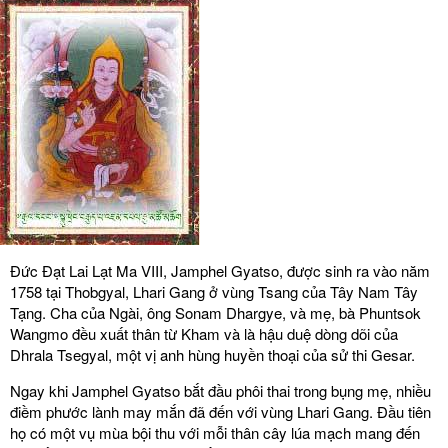
Đức Đạt Lai Lạt Ma VIII, Jamphel Gyatso, được sinh ra vào năm
1758 tại Thobgyal, Lhari Gang ở vùng Tsang của Tây Nam Tây
Tạng. Cha của Ngài, ông Sonam Dhargye, và mẹ, bà Phuntsok
Wangmo đều xuất thân từ Kham và là hậu duệ dòng dõi của
Dhrala Tsegyal, một vị anh hùng huyền thoại của sử thi Gesar.
Ngay khi Jamphel Gyatso bắt đầu phôi thai trong bụng mẹ, nhiều
điềm phước lành may mắn đã đến với vùng Lhari Gang. Đầu tiên
họ có một vụ mùa bội thu với mỗi thân cây lúa mạch mang đến