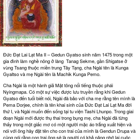
Đức Đạt Lai Lạt Ma II – Gedun Gyatso sinh năm 1475 trong một
gia đình làm nghề nông ở làng Tanag Sekme, gần Shigatse ở
vùng Tsang thuộc miền trung Tây Tạng, cha Ngài tên là Kunga
Gyaltso và mẹ Ngài tên là Machik Kunga Pemo.
Cha Ngài là một hành giả Mật tông nổi tiếng thuộc phái
Nyingmapa. Có một sự việc được lưu truyền rằng khi Gedun
Gyatso đến tuổi biết nói, Ngài đã bảo với cha mẹ rằng tên mình là
Pema Dorjee, chính là tên khai sinh của Đức Đạt Lai Lạt Ma đời
thứ I, và Ngài muốn đến sống tại tu viện Tashi Lhunpo. Trong giai
đoạn Ngài mới được thụ thai trong bụng mẹ, cha Ngài đã từng
thấy trong một giấc mơ có một người mặc áo trắng xuất hiện và
nói với ông hãy đặt tên cho con trai của mình là Gendun Drupa và
cũng nói rằng con trai ông sẽ là người có khả năng nhớ lại cuộc