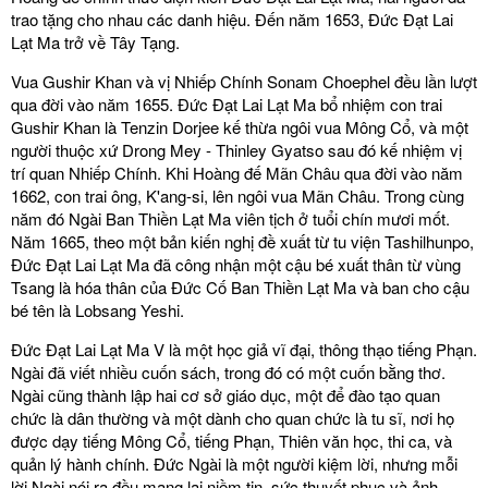
trao tặng cho nhau các danh hiệu. Đến năm 1653, Đức Đạt Lai
Lạt Ma trở về Tây Tạng.
Vua Gushir Khan và vị Nhiếp Chính Sonam Choephel đều lần lượt
qua đời vào năm 1655. Đức Đạt Lai Lạt Ma bổ nhiệm con trai
Gushir Khan là Tenzin Dorjee kế thừa ngôi vua Mông Cổ, và một
người thuộc xứ Drong Mey - Thinley Gyatso sau đó kế nhiệm vị
trí quan Nhiếp Chính. Khi Hoàng đế Mãn Châu qua đời vào năm
1662, con trai ông, K'ang-si, lên ngôi vua Mãn Châu. Trong cùng
năm đó Ngài Ban Thiền Lạt Ma viên tịch ở tuổi chín mươi mốt.
Năm 1665, theo một bản kiến nghị đề xuất từ tu viện Tashilhunpo,
Đức Đạt Lai Lạt Ma đã công nhận một cậu bé xuất thân từ vùng
Tsang là hóa thân của Đức Cố Ban Thiền Lạt Ma và ban cho cậu
bé tên là Lobsang Yeshi.
Đức Đạt Lai Lạt Ma V là một học giả vĩ đại, thông thạo tiếng Phạn.
Ngài đã viết nhiều cuốn sách, trong đó có một cuốn bằng thơ.
Ngài cũng thành lập hai cơ sở giáo dục, một để đào tạo quan
chức là dân thường và một dành cho quan chức là tu sĩ, nơi họ
được dạy tiếng Mông Cổ, tiếng Phạn, Thiên văn học, thi ca, và
quản lý hành chính. Đức Ngài là một người kiệm lời, nhưng mỗi
lời Ngài nói ra đều mang lại niềm tin, sức thuyết phục và ảnh