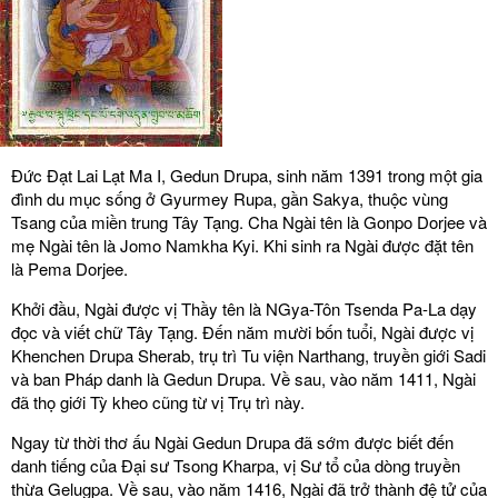
Đức Đạt Lai Lạt Ma I, Gedun Drupa, sinh năm 1391 trong một gia
đình du mục sống ở Gyurmey Rupa, gần Sakya, thuộc vùng
Tsang của miền trung Tây Tạng. Cha Ngài tên là Gonpo Dorjee và
mẹ Ngài tên là Jomo Namkha Kyi. Khi sinh ra Ngài được đặt tên
là Pema Dorjee.
Khởi đầu, Ngài được vị Thầy tên là NGya-Tôn Tsenda Pa-La dạy
đọc và viết chữ Tây Tạng. Đến năm mười bốn tuổi, Ngài được vị
Khenchen Drupa Sherab, trụ trì Tu viện Narthang, truyền giới Sadi
và ban Pháp danh là Gedun Drupa. Về sau, vào năm 1411, Ngài
đã thọ giới Tỳ kheo cũng từ vị Trụ trì này.
Ngay từ thời thơ ấu Ngài Gedun Drupa đã sớm được biết đến
danh tiếng của Đại sư Tsong Kharpa, vị Sư tổ của dòng truyền
thừa Gelugpa. Về sau, vào năm 1416, Ngài đã trở thành đệ tử của