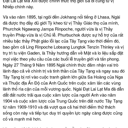
Đạt Lai Lạt Ma XIII được chính thức thọ giới Sa di cũng từ vị
Nhiếp chính này.
Và vào năm 1895, tại ngôi đền Jokhang nổi tiếng ở Lhasa, Ngài
đã được thọ đầy đủ giới Tỳ kheo từ vị Thầy Giáo thọ của mình,
Phurchok Ngawang Jampa Rinpoche, người vừa là vị Thầy
truyền Pháp vừa là vị Chủ lễ. Phurbuchok được sự hỗ trợ của rất
nhiều bậc thầy Phật giáo lỗi lạc của Tây Tạng vào thời điểm đó,
bao gồm cả Ling Rinpoche Lobsang Lungtok Tenzin Thinley và vị
trụ trì tu viện Gaden, là Thầy hướng dẫn về Mật và lo liệu sắp đặt
mọi việc theo yêu cầu của các buổi lễ truyền giới và tấn phong.
Ngày 27 Tháng 9 Năm 1895 Ngài chính thức đảm nhận vai trò
lãnh đạo cả về chính trị và tinh thần của Tây Tạng và ngay sau đó
Tây Tạng bị rơi vào cuộc tranh giành lớn giữa Sa Hoàng của Nga
và Thuộc địa Ấn Độ của Anh Quốc trên cuộc xâm lấn các vùng
lãnh thổ rìa cận của mỗi vương quốc. Ngài Đạt Lai Lạt Ma đã dẫn
dắt đất nước trải qua cuộc xâm lược của người Anh vào năm
1904 và cuộc xâm lược của Trung Quốc trên đất nước Tây Tạng
từ năm 1909-1910 và đã vượt qua cả hai thời điểm thử thách
sống còn này và tiếp tục duy trì quyền lực ngày càng được củng
cố và mạnh mẽ hơn.