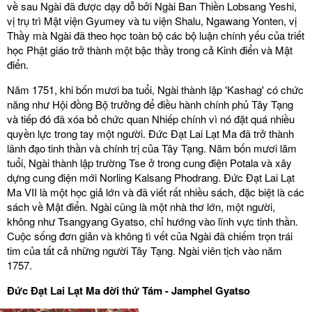
về sau Ngài đã được dạy dỗ bởi Ngài Ban Thiền Lobsang Yeshi,
vị trụ trì Mật viện Gyumey và tu viện Shalu, Ngawang Yonten, vị
Thầy mà Ngài đã theo học toàn bộ các bộ luận chính yếu của triết
học Phật giáo trở thành một bậc thầy trong cả Kinh điển và Mật
điển.
Năm 1751, khi bốn mươi ba tuổi, Ngài thành lập 'Kashag' có chức
năng như Hội đồng Bộ trưởng để điều hành chính phủ Tây Tạng
và tiếp đó đã xóa bỏ chức quan Nhiếp chính vì nó đặt quá nhiều
quyền lực trong tay một người. Đức Đạt Lai Lạt Ma đã trở thành
lãnh đạo tinh thần và chính trị của Tây Tạng. Năm bốn mươi lăm
tuổi, Ngài thành lập trường Tse ở trong cung điện Potala và xây
dựng cung điện mới Norling Kalsang Phodrang. Đức Đạt Lai Lạt
Ma VII là một học giả lớn và đã viết rất nhiều sách, đặc biệt là các
sách về Mật điển. Ngài cũng là một nhà thơ lớn, một người,
không như Tsangyang Gyatso, chỉ hướng vào lĩnh vực tinh thần.
Cuộc sống đơn giản và không tì vết của Ngài đã chiếm trọn trái
tim của tất cả những người Tây Tạng. Ngài viên tịch vào năm
1757.
Đức Đạt Lai Lạt Ma đời thứ Tám - Jamphel Gyatso