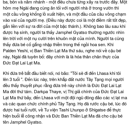
ba, bốn và năm nhánh - một điều chưa từng xảy ra trước đây. Một
hôm mẹ Ngài đang cùng ăn tối với người nhà ở trong vườn thì
một cầu vồng khổng lồ xuất hiện, và một đầu của cầu vồng chạm
vào vai của người mẹ. (Điều này được coi là một điềm rất tốt đẹp,
gắn liền với sự ra đời của một bậc thánh.). Không bao lâu sau khi
được hạ sinh, người ta thấy Jamphel Gyatso thường ngước nhìn
lên trời với một nụ cười trên khuôn mặt của mình. Người ta cũng
thấy đứa bé cố gắng nhập thiền trong thế ngồi hoa sen. Khi
Palden Yeshi, vị Ban Thiền Lạt Ma thứ sáu, nghe nói về cậu bé
này, Ngài đã tuyên bố: đây chính là là hóa thân chân thực của
Đức Đạt Lai Lạt Ma.
Khi đứa trẻ bắt đầu biết nói, nó bảo: "Tôi sẽ đi đến Lhasa khi tôi
lên 3 tuổi ". Đến lúc này, trên khắp đất nước Tây Tạng mọi người
đều thấy thuyết phục rằng đứa trẻ này chính là Đức Đạt Lai Lạt
Ma đời thứ tám. Darkpa Thaye, vị Thị giả chính của Đức Đạt Lai
Lạt Ma thứ bảy, đến Lhasa với một đội ngũ đông đảo các vị lạt ma
và các quan chức chính phủ Tây Tạng. Họ đã rước cậu bé, lúc đó
được hai tuổi rưỡi, về Tu viện Tashi Lhunpo ở Shigatse để thực
hiện buổi lễ công nhận và Đức Ban Thiền Lạt Ma đã cho cậu bé
tên Jamphel Gyatso.