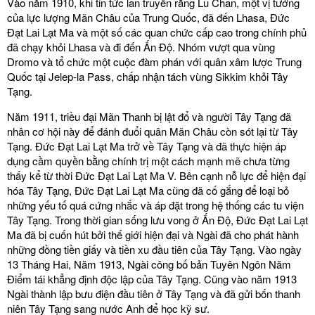
Vào năm 1910, khi tin tức lan truyền rằng Lu Chan, một vị tướng
của lực lượng Mãn Châu của Trung Quốc, đã đến Lhasa, Đức
Đạt Lai Lạt Ma và một số các quan chức cấp cao trong chính phủ
đã chạy khỏi Lhasa và đi đến Ấn Độ. Nhóm vượt qua vùng
Dromo và tổ chức một cuộc đàm phán với quân xâm lược Trung
Quốc tại Jelep-la Pass, chấp nhận tách vùng Sikkim khỏi Tây
Tạng.
Năm 1911, triều đại Mãn Thanh bị lật đổ và người Tây Tạng đã
nhân cơ hội này để đánh đuổi quân Mãn Châu còn sót lại từ Tây
Tạng. Đức Đạt Lai Lạt Ma trở về Tây Tạng và đã thực hiện áp
dụng cầm quyền bằng chính trị một cách mạnh mẽ chưa từng
thấy kể từ thời Đức Đạt Lai Lạt Ma V. Bên cạnh nỗ lực để hiện đại
hóa Tây Tạng, Đức Đạt Lai Lạt Ma cũng đã cố gắng để loại bỏ
những yếu tố quá cứng nhắc và áp đặt trong hệ thống các tu viện
Tây Tạng. Trong thời gian sống lưu vong ở Ấn Độ, Đức Đạt Lai Lạt
Ma đã bị cuốn hút bởi thế giới hiện đại và Ngài đã cho phát hành
những đồng tiền giấy và tiền xu đầu tiên của Tây Tạng. Vào ngày
13 Tháng Hai, Năm 1913, Ngài công bố bản Tuyên Ngôn Năm
Điểm tái khẳng định độc lập của Tây Tạng. Cũng vào năm 1913
Ngài thành lập bưu điện đầu tiên ở Tây Tạng và đã gửi bốn thanh
niên Tây Tạng sang nước Anh để học kỹ sư.