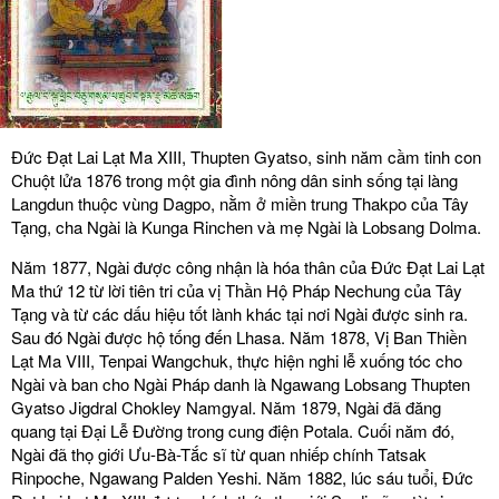
Đức Đạt Lai Lạt Ma XIII, Thupten Gyatso, sinh năm cầm tinh con
Chuột lửa 1876 trong một gia đình nông dân sinh sống tại làng
Langdun thuộc vùng Dagpo, nằm ở miền trung Thakpo của Tây
Tạng, cha Ngài là Kunga Rinchen và mẹ Ngài là Lobsang Dolma.
Năm 1877, Ngài được công nhận là hóa thân của Đức Đạt Lai Lạt
Ma thứ 12 từ lời tiên tri của vị Thần Hộ Pháp Nechung của Tây
Tạng và từ các dấu hiệu tốt lành khác tại nơi Ngài được sinh ra.
Sau đó Ngài được hộ tống đến Lhasa. Năm 1878, Vị Ban Thiền
Lạt Ma VIII, Tenpai Wangchuk, thực hiện nghi lễ xuống tóc cho
Ngài và ban cho Ngài Pháp danh là Ngawang Lobsang Thupten
Gyatso Jigdral Chokley Namgyal. Năm 1879, Ngài đã đăng
quang tại Đại Lễ Đường trong cung điện Potala. Cuối năm đó,
Ngài đã thọ giới Ưu-Bà-Tắc sĩ từ quan nhiếp chính Tatsak
Rinpoche, Ngawang Palden Yeshi. Năm 1882, lúc sáu tuổi, Đức