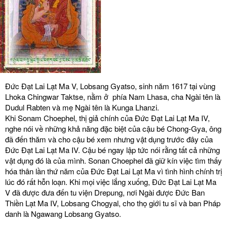
Đức Đạt Lai Lạt Ma V, Lobsang Gyatso, sinh năm 1617 tại vùng
Lhoka Chingwar Taktse, nằm ở phía Nam Lhasa, cha Ngài tên là
Dudul Rabten và mẹ Ngài tên là Kunga Lhanzi.
Khi Sonam Choephel, thị giả chính của Đức Đạt Lai Lạt Ma IV,
nghe nói về những khả năng đặc biệt của cậu bé Chong-Gya, ông
đã đến thăm và cho cậu bé xem nhưng vật dụng trước đây của
Đức Đạt Lai Lạt Ma IV. Cậu bé ngay lập tức nói rằng tất cả những
vật dụng đó là của mình. Sonan Choephel đã giữ kín việc tìm thấy
hóa thân lần thứ năm của Đức Đạt Lai Lạt Ma vì tình hình chính trị
lúc đó rất hỗn loạn. Khi mọi việc lắng xuống, Đức Đạt Lai Lạt Ma
V đã được đưa đến tu viện Drepung, nơi Ngài được Đức Ban
Thiền Lạt Ma IV, Lobsang Chogyal, cho thọ giới tu sĩ và ban Pháp
danh là Ngawang Lobsang Gyatso.