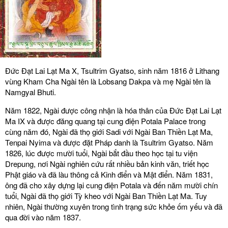
Đức Đạt Lai Lạt Ma X, Tsultrim Gyatso, sinh năm 1816 ở Lithang
vùng Kham Cha Ngài tên là Lobsang Dakpa và mẹ Ngài tên là
Namgyal Bhuti.
Năm 1822, Ngài được công nhận là hóa thân của Đức Đạt Lai Lạt
Ma IX và được đăng quang tại cung điện Potala Palace trong
cùng năm đó, Ngài đã thọ giới Sadi với Ngài Ban Thiền Lạt Ma,
Tenpai Nyima và được đặt Pháp danh là Tsultrim Gyatso. Năm
1826, lúc được mười tuổi, Ngài bắt đầu theo học tại tu viện
Drepung, nơi Ngài nghiên cứu rất nhiều bản kinh văn, triết học
Phật giáo và đã làu thông cả Kinh điển và Mật điển. Năm 1831,
ông đã cho xây dựng lại cung điện Potala và đến năm mười chín
tuổi, Ngài đã thọ giới Tỳ kheo với Ngài Ban Thiền Lạt Ma. Tuy
nhiên, Ngài thường xuyên trong tình trạng sức khỏe ốm yếu và đã
qua đời vào năm 1837.