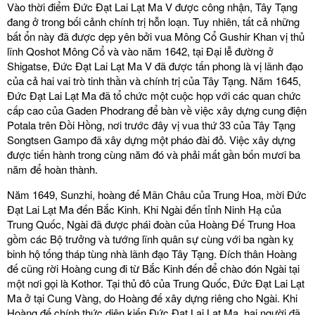
Vào thời điểm Đức Đạt Lai Lạt Ma V được công nhận, Tây Tạng
đang ở trong bối cảnh chính trị hỗn loạn. Tuy nhiên, tất cả những
bất ổn này đã được dẹp yên bởi vua Mông Cổ Gushir Khan vị thủ
lĩnh Qoshot Mông Cổ và vào năm 1642, tại Đại lễ đường ở
Shigatse, Đức Đạt Lai Lạt Ma V đã được tấn phong là vị lãnh đạo
của cả hai vai trò tinh thần và chính trị của Tây Tạng. Năm 1645,
Đức Đạt Lai Lạt Ma đã tổ chức một cuộc họp với các quan chức
cấp cao của Gaden Phodrang để bàn về việc xây dựng cung điện
Potala trên Đồi Hồng, nơi trước đây vị vua thứ 33 của Tây Tạng
Songtsen Gampo đã xây dựng một pháo đài đỏ. Việc xây dựng
được tiến hành trong cùng năm đó và phải mất gần bốn mươi ba
năm để hoàn thành.
Năm 1649, Sunzhi, hoàng đế Mãn Châu của Trung Hoa, mời Đức
Đạt Lai Lạt Ma đến Bắc Kinh. Khi Ngài đến tỉnh Ninh Hạ của
Trung Quốc, Ngài đã được phái đoàn của Hoàng Đế Trung Hoa
gồm các Bộ trưởng và tướng lĩnh quân sự cùng với ba ngàn kỵ
binh hộ tống tháp tùng nhà lãnh đạo Tây Tạng. Đích thân Hoàng
đế cũng rời Hoàng cung đi từ Bắc Kinh đến để chào đón Ngài tại
một nơi gọi là Kothor. Tại thủ đô của Trung Quốc, Đức Đạt Lai Lạt
Ma ở tại Cung Vàng, do Hoàng đế xây dựng riêng cho Ngài. Khi
Hoàng đế chính thức diện kiến Đức Đạt Lai Lạt Ma, hai người đã