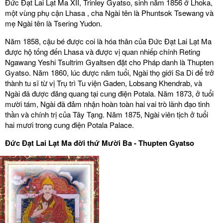
Đức Đạt Lai Lạt Ma XII, Trinley Gyatso, sinh năm 1856 ở Lhoka,
một vùng phụ cận Lhasa , cha Ngài tên là Phuntsok Tsewang và
mẹ Ngài tên là Tsering Yudon.
Năm 1858, cậu bé được coi là hóa thân của Đức Đạt Lai Lạt Ma
được hộ tống đến Lhasa và được vị quan nhiếp chính Reting
Ngawang Yeshi Tsultrim Gyaltsen đặt cho Pháp danh là Thupten
Gyatso. Năm 1860, lúc được năm tuổi, Ngài thọ giới Sa Di để trở
thành tu sĩ từ vị Trụ trì Tu viện Gaden, Lobsang Khendrab, và
Ngài đã được đăng quang tại cung điện Potala. Năm 1873, ở tuổi
mười tám, Ngài đã đảm nhận hoàn toàn hai vai trò lãnh đạo tinh
thần và chính trị của Tây Tạng. Năm 1875, Ngài viên tịch ở tuổi
hai mươi trong cung điện Potala Palace.
Đức Đạt Lai Lạt Ma đời thứ Mười Ba - Thupten Gyatso