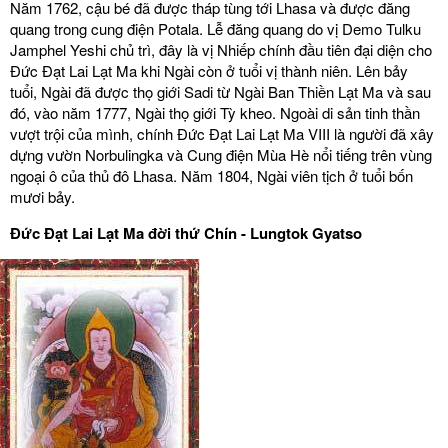
Năm 1762, cậu bé đã được tháp tùng tới Lhasa và được đăng
quang trong cung điện Potala. Lễ đăng quang do vị Demo Tulku
Jamphel Yeshi chủ trì, đây là vị Nhiếp chính đầu tiên đại diện cho
Đức Đạt Lai Lạt Ma khi Ngài còn ở tuổi vị thành niên. Lên bảy
tuổi, Ngài đã được thọ giới Sadi từ Ngài Ban Thiền Lạt Ma và sau
đó, vào năm 1777, Ngài thọ giới Tỳ kheo. Ngoài di sản tinh thần
vượt trội của mình, chính Đức Đạt Lai Lạt Ma VIII là người đã xây
dựng vườn Norbulingka và Cung điện Mùa Hè nổi tiếng trên vùng
ngoại ô của thủ đô Lhasa. Năm 1804, Ngài viên tịch ở tuổi bốn
mươi bảy.
Đức Đạt Lai Lạt Ma đời thứ Chín - Lungtok Gyatso