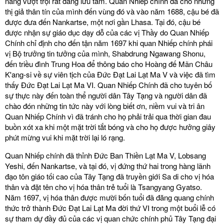
năng vượt trội rất đáng lưu tâm. Quan Nhiếp chính đã cho những
thị giả thân tín của mình đến vùng đó và vào năm 1688, cậu bé đã
được đưa đến Nankartse, một nơi gần Lhasa. Tại đó, cậu bé
được nhận sự giáo dục dạy dỗ của các vị Thầy do Quan Nhiếp
Chính chỉ định cho đến tận năm 1697 khi quan Nhiếp chính phái
vị Bộ trưởng tin tưởng của mình, Shabdrung Ngawang Shonu,
đến triều đình Trung Hoa để thông báo cho Hoàng đế Mãn Châu
K'ang-si về sự viên tịch của Đức Đạt Lai Lạt Ma V và việc đã tìm
thấy Đức Đạt Lai Lạt Ma VI. Quan Nhiếp Chính đã cho tuyên bố
sự thực này đến toàn thể người dân Tây Tạng và người dân đã
chào đón những tin tức này với lòng biết ơn, niềm vui và tri ân
Quan Nhiếp Chính vì đã tránh cho họ phải trải qua thời gian đau
buồn xót xa khi một mặt trời tắt bóng và cho họ được hưởng giây
phút mừng vui khi mặt trời lại ló rạng.
Quan Nhiếp chính đã thỉnh Đức Ban Thiền Lạt Ma V, Lobsang
Yeshi, đến Nankartse, và tại đó, vị đứng thứ hai trong hàng lãnh
đạo tôn giáo tối cao của Tây Tạng đã truyền giới Sa di cho vị hóa
thân và đặt tên cho vị hóa thân trẻ tuổi là Tsangyang Gyatso.
Năm 1697, vị hóa thân được mười bốn tuổi đã đăng quang chính
thức trở thành Đức Đạt Lai Lạt Ma đời thứ VI trong một buổi lễ có
sự tham dự đầy đủ của các vị quan chức chính phủ Tây Tạng đại