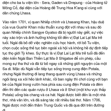
diện cho ba tu viện lớn - Sera, Gaden và Drepung - của Hoàng tử
Mông Cổ, đại diện của Hoàng đế Trung Hoa K'ang-si cùng với
dân chúng Lhasa.
Vào năm 1701, vị quan Nhiếp chính và Lhasang Khan, hậu duệ
của vua Gushir Khan mâu thuẫn xung đột với nhau và sau đó
quan Nhiếp chính Sangye Gyatso đã bị người này giết, sự việc
này xáo trộn và ảnh hưởng không tốt đến vị Đạt Lai Lạt Ma trẻ
tuổi. Ngài đã bỏ dở việc nghiên cứu học hành, rời bỏ Tu viện,
chọn cuộc sống thế tục bên ngoài xã hội và không hề dự định tiếp
tục thọ giới Tỳ kheo. Sự thực là vị Đạt Lai Lạt Ma trẻ tuổi đã đến
diện kiến Ngài Ban Thiền Lạt Ma ở Shigatse để xin phép, cầu
mong sự tha thứ và đã từ bỏ ngay cả những giới nguyện của một
Sa di. Mặc dù Ngài vẫn tiếp tục sống trong cung điện Potala,
nhưng Ngài thường đi lang thang quanh vùng Lhasa và những
ngôi làng xa xôi hẻo lánh khác, rồi ban ngày thì chơi cùng với bạn
bè của Ngài trong vườn hoa phía sau cung điện Potala và đêm
đến thì đến các quán rượu ở Lhasa và ở Shol (một khu vực thấp
Potala) uống bia chang và ca hát. Ngài được biết đến là một nhà
thơ, nhà văn lớn, và đã sáng tác rất nhiều bài thơ. Năm 1706,
Ngài được mời đến thăm Trung Quốc và đã qua đời trên đường
đi.