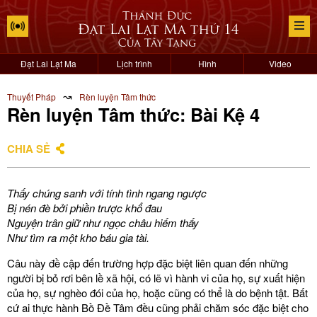
Đạt Lai Lạt Ma
Lịch trình
Hình
Video
↝
Thuyết Pháp
Rèn luyện Tâm thức
Rèn luyện Tâm thức: Bài Kệ 4
CHIA SẺ
Thấy chúng sanh với tính tình ngang ngược
Bị nén đè bởi phiền trược khổ đau
Nguyện trân giữ như ngọc châu hiếm thấy
Như tìm ra một kho báu gia tài.
Câu này đề cập đến trường hợp đặc biệt liên quan đến những
người bị bỏ rơi bên lề xã hội, có lẽ vì hành vi của họ, sự xuất hiện
của họ, sự nghèo đói của họ, hoặc cũng có thể là do bệnh tật. Bất
cứ ai thực hành Bồ Đề Tâm đều cũng phải chăm sóc đặc biệt cho