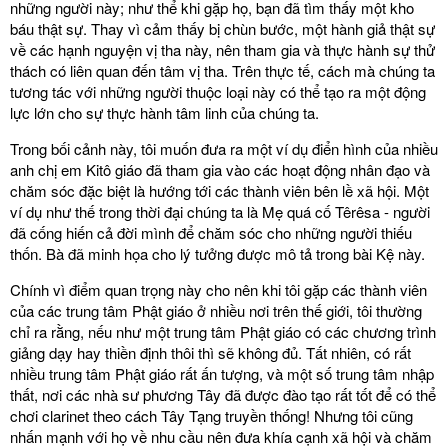
những người này; như thể khi gặp họ, bạn đã tìm thấy một kho
báu thật sự. Thay vì cảm thấy bị chùn bước, một hành giả thật sự
về các hạnh nguyện vị tha này, nên tham gia và thực hành sự thử
thách có liên quan đến tâm vị tha. Trên thực tế, cách mà chúng ta
tương tác với những người thuộc loại này có thể tạo ra một động
lực lớn cho sự thực hành tâm linh của chúng ta.
Trong bối cảnh này, tôi muốn đưa ra một ví dụ điển hình của nhiều
anh chị em Kitô giáo đã tham gia vào các hoạt động nhân đạo và
chăm sóc đặc biệt là hướng tới các thành viên bên lề xã hội. Một
ví dụ như thế trong thời đại chúng ta là Mẹ quá cố Têrêsa - người
đã cống hiến cả đời mình để chăm sóc cho những người thiếu
thốn. Bà đã minh họa cho lý tưởng được mô tả trong bài Kệ này.
Chính vì điểm quan trọng này cho nên khi tôi gặp các thành viên
của các trung tâm Phật giáo ở nhiều nơi trên thế giới, tôi thường
chỉ ra rằng, nếu như một trung tâm Phật giáo có các chương trình
giảng dạy hay thiền định thôi thì sẽ không đủ. Tất nhiên, có rất
nhiều trung tâm Phật giáo rất ấn tượng, và một số trung tâm nhập
thất, nơi các nhà sư phương Tây đã được đào tạo rất tốt để có thể
chơi clarinet theo cách Tây Tạng truyền thống! Nhưng tôi cũng
nhấn mạnh với họ về nhu cầu nên đưa khía cạnh xã hội và chăm