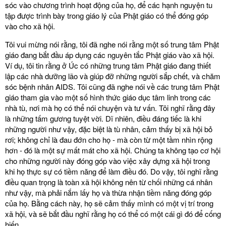
sóc vào chương trình hoạt động của họ, để các hạnh nguyện tu
tập được trình bày trong giáo lý của Phật giáo có thể đóng góp
vào cho xã hội.
Tôi vui mừng nói rằng, tôi đã nghe nói rằng một số trung tâm Phật
giáo đang bắt đầu áp dụng các nguyên tắc Phật giáo vào xã hội.
Ví dụ, tôi tin rằng ở Úc có những trung tâm Phật giáo đang thiết
lập các nhà dưỡng lão và giúp đỡ những người sắp chết, và chăm
sóc bệnh nhân AIDS. Tôi cũng đã nghe nói về các trung tâm Phật
giáo tham gia vào một số hình thức giáo dục tâm linh trong các
nhà tù, nơi mà họ có thể nói chuyện và tư vấn. Tôi nghĩ rằng đây
là những tấm gương tuyệt vời. Dĩ nhiên, điều đáng tiếc là khi
những người như vậy, đặc biệt là tù nhân, cảm thấy bị xã hội bỏ
rơi; không chỉ là đau đớn cho họ - mà còn từ một tầm nhìn rộng
hơn - đó là một sự mất mát cho xã hội. Chúng ta không tạo cơ hội
cho những người này đóng góp vào việc xây dựng xã hội trong
khi họ thực sự có tiềm năng để làm điều đó. Do vậy, tôi nghĩ rằng
điều quan trọng là toàn xã hội không nên từ chối những cá nhân
như vậy, mà phải nắm lấy họ và thừa nhận tiềm năng đóng góp
của họ. Bằng cách này, họ sẽ cảm thấy mình có một vị trí trong
xã hội, và sẽ bắt đầu nghĩ rằng họ có thể có một cái gì đó để cống
hiến.