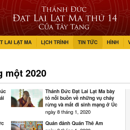
T LAI LẠT MA
LỊCH TRÌNH
TIN TỨC
HÌNH
g một 2020
húc
Thánh Đức Đạt Lai Lạt Ma bày
ái
tỏ nỗi buồn về những vụ cháy
rừng và mất đi sinh mạng ở Úc
ngày 8 tháng 1, 2020
ức
Quán đảnh Quán Thế Âm