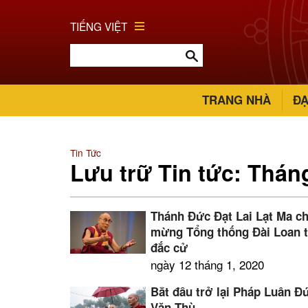
TIẾNG VIỆT
TRANG NHÀ
ĐẠ
Tin Tức
Lưu trữ Tin tức: Thán
Thánh Đức Đạt Lai Lạt Ma c
mừng Tổng thống Đài Loan t
đắc cử
ngày 12 tháng 1, 2020
Bắt đầu trở lại Pháp Luân Đ
Văn Thù