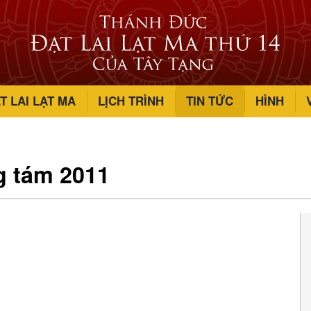
T LAI LẠT MA
LỊCH TRÌNH
TIN TỨC
HÌNH
g tám 2011
c