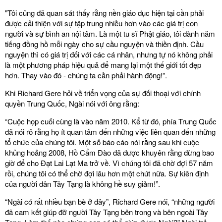
"Tôi cũng đã quan sát thấy rằng nền giáo dục hiện tại cần phải
được cải thiện với sự tập trung nhiều hơn vào các giá trị con
người và sự bình an nội tâm. Là một tu sĩ Phật giáo, tôi dành năm
tiếng đồng hồ mỗi ngày cho sự cầu nguyện và thiền định. Cầu
nguyện thì có giá trị đối với các cá nhân, nhưng tự nó không phải
là một phương pháp hiệu quả để mang lại một thế giới tốt đẹp
hơn. Thay vào đó - chúng ta cần phải hành động!”.
Khi Richard Gere hỏi về triển vọng của sự đối thoại với chính
quyền Trung Quốc, Ngài nói với ông rằng:
“Cuộc họp cuối cùng là vào năm 2010. Kể từ đó, phía Trung Quốc
đã nói rõ rằng họ ít quan tâm đến những việc liên quan đến những
tổ chức của chúng tôi. Một số báo cáo nói rằng sau khi cuộc
khủng hoảng 2008, Hồ Cẩm Đào đã được khuyên rằng đừng bao
giờ để cho Đạt Lai Lạt Ma trở về. Vì chúng tôi đã chờ đợi 57 năm
rồi, chúng tôi có thể chờ đợi lâu hơn một chút nữa. Sự kiên định
của người dân Tây Tạng là không hề suy giảm!”.
“Ngài có rất nhiều bạn bè ở đây”, Richard Gere nói, “những người
đã cam kết giúp đỡ người Tây Tạng bên trong và bên ngoài Tây