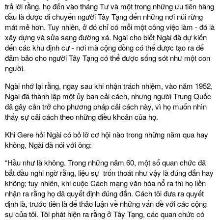
trả lời rằng, họ đến vào tháng Tư và một trong những ưu tiên hàng
đầu là được di chuyển người Tây Tạng đến những nơi núi rừng
mát mẻ hơn. Tuy nhiên, ở đó chỉ có mỗi một công việc làm - đó là
xây dựng và sửa sang đường xá. Ngài cho biết Ngài đã dự kiến
đến các khu định cư - nơi mà cộng đồng có thể được tạo ra để
đảm bảo cho người Tây Tạng có thể được sống sót như một con
người.
Ngài nhớ lại rằng, ngay sau khi nhận trách nhiệm, vào năm 1952,
Ngài đã thành lập một ủy ban cải cách, nhưng người Trung Quốc
đã gây cản trở cho phương pháp cải cách này, vì họ muốn nhìn
thấy sự cải cách theo những điều khoản của họ.
Khi Gere hỏi Ngài có bỏ lỡ cơ hội nào trong những năm qua hay
không, Ngài đã nói với ông:
“Hầu như là không. Trong những năm 60, một số quan chức đã
bắt đầu nghi ngờ rằng, liệu sự trốn thoát như vậy là đúng đắn hay
không; tuy nhiên, khi cuộc Cách mạng văn hóa nổ ra thì họ liền
nhận ra rằng họ đã quyết định đúng đắn. Cách tôi đưa ra quyết
định là, trước tiên là để thảo luận về những vấn đề với các cộng
sự của tôi. Tôi phát hiện ra rằng ở Tây Tạng, các quan chức có