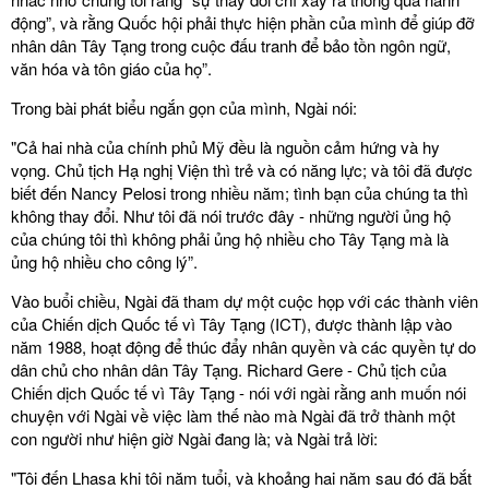
động”, và rằng Quốc hội phải thực hiện phần của mình để giúp đỡ
nhân dân Tây Tạng trong cuộc đấu tranh để bảo tồn ngôn ngữ,
văn hóa và tôn giáo của họ”.
Trong bài phát biểu ngắn gọn của mình, Ngài nói:
"Cả hai nhà của chính phủ Mỹ đều là nguồn cảm hứng và hy
vọng. Chủ tịch Hạ nghị Viện thì trẻ và có năng lực; và tôi đã được
biết đến Nancy Pelosi trong nhiều năm; tình bạn của chúng ta thì
không thay đổi. Như tôi đã nói trước đây - những người ủng hộ
của chúng tôi thì không phải ủng hộ nhiều cho Tây Tạng mà là
ủng hộ nhiều cho công lý”.
Vào buổi chiều, Ngài đã tham dự một cuộc họp với các thành viên
của Chiến dịch Quốc tế vì Tây Tạng (ICT), được thành lập vào
năm 1988, hoạt động để thúc đẩy nhân quyền và các quyền tự do
dân chủ cho nhân dân Tây Tạng. Richard Gere - Chủ tịch của
Chiến dịch Quốc tế vì Tây Tạng - nói với ngài rằng anh muốn nói
chuyện với Ngài về việc làm thế nào mà Ngài đã trở thành một
con người như hiện giờ Ngài đang là; và Ngài trả lời:
"Tôi đến Lhasa khi tôi năm tuổi, và khoảng hai năm sau đó đã bắt