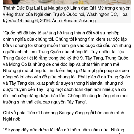
Thánh Đức Đạt Lai Lạt Ma gặp gỡ Lãnh đạo QH Mỹ trong chuyến
viếng thăm của Ngài đến Trụ sở Quốc hội, Washington DC, Hoa
kỳ vào 14 tháng 6, 2016. Ảnh / Sonam Zoksang
“Quốc hội đã bày tỏ sự ủng hộ trung thành đối với sự nghiệp
chính nghĩa của chúng tôi. Chúng tôi không tìm kiếm sự độc lập
bởi vì chúng tôi không muốn tham gia vào cuộc đối đầu với những
người anh chị em Trung Quốc của chúng tôi. Tuy nhiên, tài liệu
Trung Quốc tiết lộ rằng trong thế kỷ thứ 9, Tây Tạng, Trung Quốc
và Mông Cổ là những đế chế độc lập và phát triển mạnh mẽ.
Những gì mà chúng tôi tìm kiếm hiện giờ là một giải pháp đôi bên
cùng có lợi cho vấn đề giữa chúng tôi. Phật giáo ở cả Trung Quốc
và Tây Tạng đều xuất phát từ truyền thống Nalanda, nhưng nó
được truyền đến Tây Tạng một cách toàn diện hơn nhiều; và do
đó - nó xứng đáng được bảo tồn. Chúng tôi cũng lo lắng cho môi
trường sinh thái của cao nguyên Tây Tạng”.
Chỉ về phía Tiến sĩ Lobsang Sangay đang ngồi bên cạnh mình,
Ngài nói:
“Sikyong đây vừa được tái đắc cử thêm năm năm nữa. Những