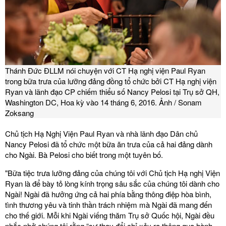
Thánh Đức ĐLLM nói chuyện với CT Hạ nghị viện Paul Ryan
trong bữa trưa của lưỡng đảng đồng tổ chức bởi CT Hạ nghị viện
Ryan và lãnh đạo CP chiếm thiểu số Nancy Pelosi tại Trụ sở QH,
Washington DC, Hoa kỳ vào 14 tháng 6, 2016. Ảnh / Sonam
Zoksang
Chủ tịch Hạ Nghị Viện Paul Ryan và nhà lãnh đạo Dân chủ
Nancy Pelosi đã tổ chức một bữa ăn trưa của cả hai đảng dành
cho Ngài. Bà Pelosi cho biết trong một tuyên bố.
"Bữa tiệc trưa lưỡng đảng của chúng tôi với Chủ tịch Hạ nghị Viện
Ryan là để bày tỏ lòng kính trọng sâu sắc của chúng tôi dành cho
Ngài! Ngài đã hưởng ứng cả hai phía bằng thông điệp hòa bình,
tình thương yêu và tinh thần trách nhiệm mà Ngài đã mang đến
cho thế giới. Mỗi khi Ngài viếng thăm Trụ sở Quốc hội, Ngài đều
nhắc nhở chúng tôi rằng “sự thay đổi chỉ xảy ra thông qua hành