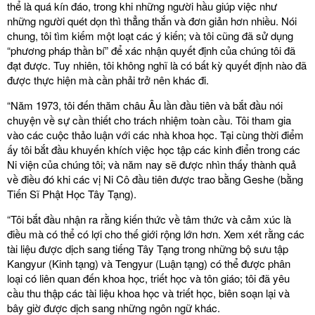
thể là quá kín đáo, trong khi những người hầu giúp việc như
những người quét dọn thì thẳng thắn và đơn giản hơn nhiều. Nói
chung, tôi tìm kiếm một loạt các ý kiến; và tôi cũng đã sử dụng
“phương pháp thần bí” để xác nhận quyết định của chúng tôi đã
đạt được. Tuy nhiên, tôi không nghĩ là có bất kỳ quyết định nào đã
được thực hiện mà cần phải trở nên khác đi.
“Năm 1973, tôi đến thăm châu Âu lần đầu tiên và bắt đầu nói
chuyện về sự cần thiết cho trách nhiệm toàn cầu. Tôi tham gia
vào các cuộc thảo luận với các nhà khoa học. Tại cùng thời điểm
ấy tôi bắt đầu khuyến khích việc học tập các kinh điển trong các
Ni viện của chúng tôi; và năm nay sẽ được nhìn thấy thành quả
về điều đó khi các vị Ni Cô đầu tiên được trao bằng Geshe (bằng
Tiến Sĩ Phật Học Tây Tạng).
“Tôi bắt đầu nhận ra rằng kiến thức về tâm thức và cảm xúc là
điều mà có thể có lợi cho thế giới rộng lớn hơn. Xem xét rằng các
tài liệu được dịch sang tiếng Tây Tạng trong những bộ sưu tập
Kangyur (Kinh tạng) và Tengyur (Luận tạng) có thể được phân
loại có liên quan đến khoa học, triết học và tôn giáo; tôi đã yêu
cầu thu thập các tài liệu khoa học và triết học, biên soạn lại và
bây giờ được dịch sang những ngôn ngữ khác.