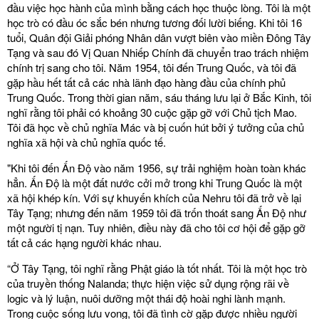
đầu việc học hành của mình bằng cách học thuộc lòng. Tôi là một
học trò có đầu óc sắc bén nhưng tương đối lười biếng. Khi tôi 16
tuổi, Quân đội Giải phóng Nhân dân vượt biên vào miền Đông Tây
Tạng và sau đó Vị Quan Nhiếp Chính đã chuyển trao trách nhiệm
chính trị sang cho tôi. Năm 1954, tôi đến Trung Quốc, và tôi đã
gặp hầu hết tất cả các nhà lãnh đạo hàng đầu của chính phủ
Trung Quốc. Trong thời gian năm, sáu tháng lưu lại ở Bắc Kinh, tôi
nghĩ rằng tôi phải có khoảng 30 cuộc gặp gỡ với Chủ tịch Mao.
Tôi đã học về chủ nghĩa Mác và bị cuốn hút bởi ý tưởng của chủ
nghĩa xã hội và chủ nghĩa quốc tế.
"Khi tôi đến Ấn Độ vào năm 1956, sự trải nghiệm hoàn toàn khác
hẳn. Ấn Độ là một đất nước cởi mở trong khi Trung Quốc là một
xã hội khép kín. Với sự khuyến khích của Nehru tôi đã trở về lại
Tây Tạng; nhưng đến năm 1959 tôi đã trốn thoát sang Ấn Độ như
một người tị nạn. Tuy nhiên, điều này đã cho tôi cơ hội để gặp gỡ
tất cả các hạng người khác nhau.
“Ở Tây Tạng, tôi nghĩ rằng Phật giáo là tốt nhất. Tôi là một học trò
của truyền thống Nalanda; thực hiện việc sử dụng rộng rãi về
logic và lý luận, nuôi dưỡng một thái độ hoài nghi lành mạnh.
Trong cuộc sống lưu vong, tôi đã tình cờ gặp được nhiều người