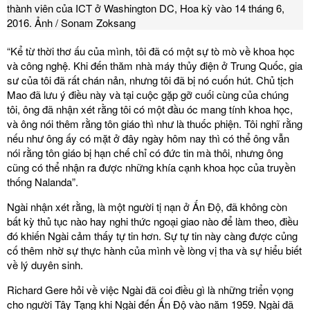
thành viên của ICT ở Washington DC, Hoa kỳ vào 14 tháng 6,
2016. Ảnh / Sonam Zoksang
“Kể từ thời thơ ấu của mình, tôi đã có một sự tò mò về khoa học
và công nghệ. Khi đến thăm nhà máy thủy điện ở Trung Quốc, gia
sư của tôi đã rất chán nản, nhưng tôi đã bị nó cuốn hút. Chủ tịch
Mao đã lưu ý điều này và tại cuộc gặp gỡ cuối cùng của chúng
tôi, ông đã nhận xét rằng tôi có một đầu óc mang tính khoa học,
và ông nói thêm rằng tôn giáo thì như là thuốc phiện. Tôi nghĩ rằng
nếu như ông ấy có mặt ở đây ngày hôm nay thì có thể ông vẫn
nói rằng tôn giáo bị hạn chế chỉ có đức tin mà thôi, nhưng ông
cũng có thể nhận ra được những khía cạnh khoa học của truyền
thống Nalanda”.
Ngài nhận xét rằng, là một người tị nạn ở Ấn Độ, đã không còn
bất kỳ thủ tục nào hay nghi thức ngoại giao nào để làm theo, điều
đó khiến Ngài cảm thấy tự tin hơn. Sự tự tin này càng được củng
cố thêm nhờ sự thực hành của mình về lòng vị tha và sự hiểu biết
về lý duyên sinh.
Richard Gere hỏi về việc Ngài đã coi điều gì là những triển vọng
cho người Tây Tạng khi Ngài đến Ấn Độ vào năm 1959. Ngài đã