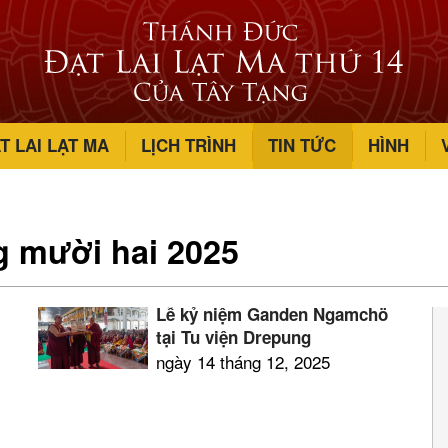
T LAI LẠT MA
LỊCH TRÌNH
TIN TỨC
HÌNH
g mười hai 2025
Lễ kỷ niệm Ganden Ngamchö
tại Tu viện Drepung
ngày 14 tháng 12, 2025