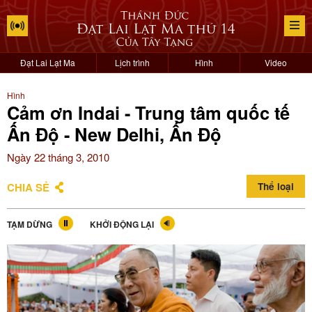
Đạt Lai Lạt Ma
Lịch trình
Hình
Video
Hình
Cảm ơn Indai - Trung tâm quốc tế
Ấn Độ - New Delhi, Ấn Độ
Ngày 22 tháng 3, 2010
CHIA SẺ
Thể loại
TẠM DỪNG
KHỞI ĐỘNG LẠI